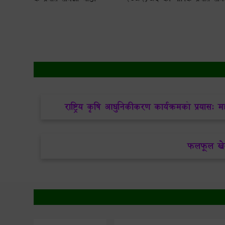
अन्तर्गत धनुष
कृषि उ
राष्ट्रिय कृषि आधुनिकीकरण कार्यक्रमको प्रयास: म
फलफूल खेती