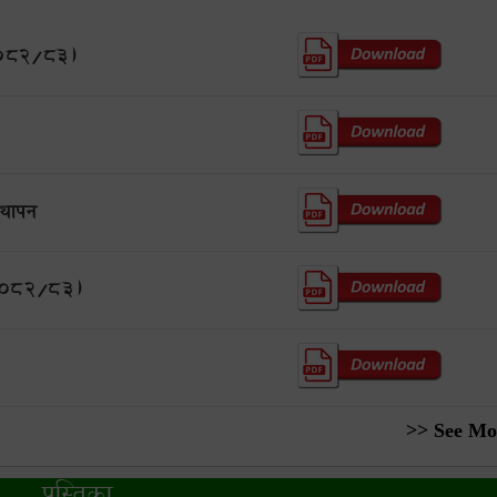
 2082/83)
्थापन
व. २०८२/८३)
>> See Mo
पुस्तिका