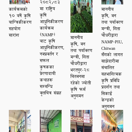
२०८२/८३
मा राष्ट्रिय
कार्यक्रमको
माननीय
कृषि
१० बर्षे कृषि
कृषि, वन
आधुनिकीकरण
यान्त्रिकीकरण
तथा पर्यावरण
कार्यक्रम
सहयोग
मन्त्री, गिता
(NAMP)
सारांश
चौधरीद्वारा
माननीय
बाट कृषि
NAMP-PIU,
कृषि, वन
आधुनिकीकरण,
Chitwan
तथा पर्यावरण
नवप्रवर्तन र
सँगको लागत
मन्त्री, गिता
सफल
साझेदारीमा
चौधरीद्वारा
कृषकका
संचालित
भरतपुर-२८
प्रेरणादायी
सहभागित्मक
चितवनमा
कथाहरू
कृषि प्रविधि
रहेको ज्योती
सम्बन्धि
प्रदर्शन तथा
कृषि फर्म
वृत्तचित्र संग्रह
सिकाई
अनुगमन
केन्द्रको
अनुगमन