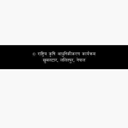
© राष्ट्रिय कृषि आधुनिकीकरण कार्यक्रम
खुमलटार, ललितपुर, नेपाल