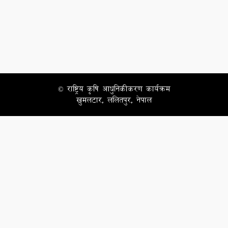
© राष्ट्रिय कृषि आधुनिकीकरण कार्यक्रम
खुमलटार, ललितपुर, नेपाल